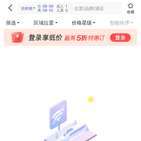
住
08-09
成人
1

位置/品牌/酒店
目的地
离
08-10
儿童
0
收藏
筛选
区域位置
价格星级
智能排序