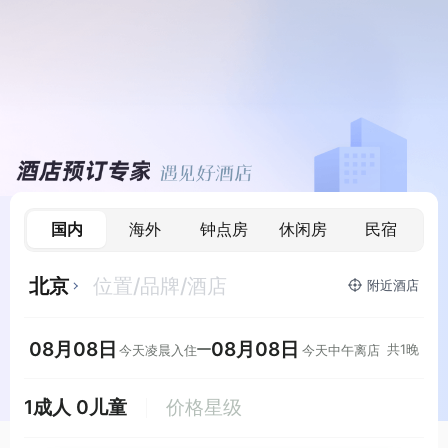
国内
海外
钟点房
休闲房
民宿
北京
位置/品牌/酒店
附近
酒店
08月08日
08月08日
共
1
晚
今天凌晨
入住
今天中午
离店
1
成人
0
儿童
价格星级