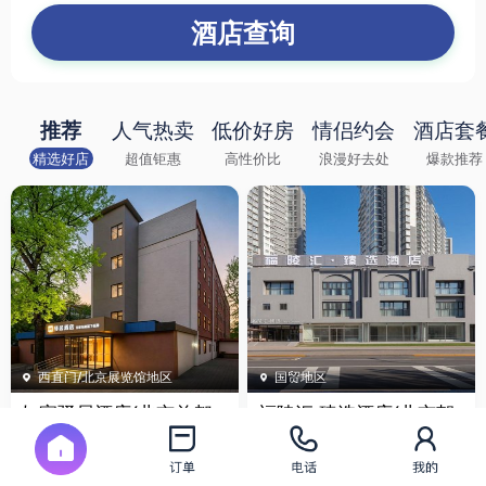
酒店查询
推荐
人气热卖
低价好房
情侣约会
酒店套
精选好店
超值钜惠
高性价比
浪漫好去处
爆款推荐
西直门/北京展览馆地区
国贸地区
如家驿居酒店(北京首都
福陵汇·臻选酒店(北京朝
体育馆白石桥南地铁站
阳高铁站达美中心店)
店)
4.8
分
简约家具柔软棉品
4.6
分
离车站近,房间干净整洁