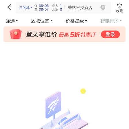
住
08-06
成人
1

香格里拉酒店
目的地
离
08-07
儿童
0
收藏
筛选
区域位置
价格星级
智能排序