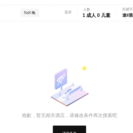
关键字
人数
退房
NaN 晚
1 成人 0 儿童
抱歉，暂无相关酒店，请修改条件再次搜索吧