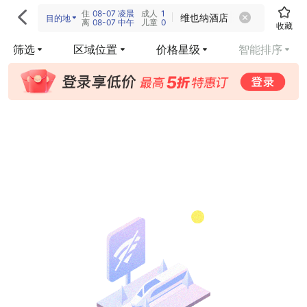
住
08-07
凌晨
成人
1

维也纳酒店
目的地
离
08-07
中午
儿童
0
收藏
筛选
区域位置
价格星级
智能排序