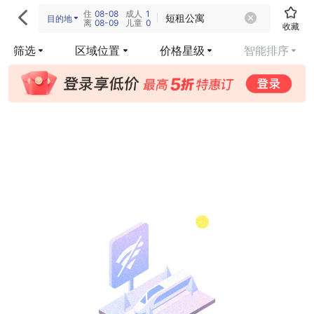
住
08-08
成人
1

短租公寓
目的地
离
08-09
儿童
0
收藏
筛选
区域位置
价格星级
智能排序