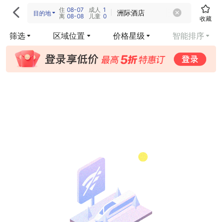
住
08-07
成人
1

洲际酒店
目的地
离
08-08
儿童
0
收藏
筛选
区域位置
价格星级
智能排序