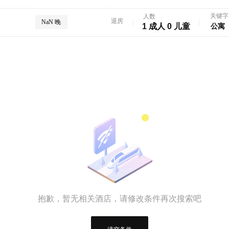
关键字
人数
退房
NaN 晚
1 成人 0 儿童
抱歉，暂无相关酒店，请修改条件再次搜索吧