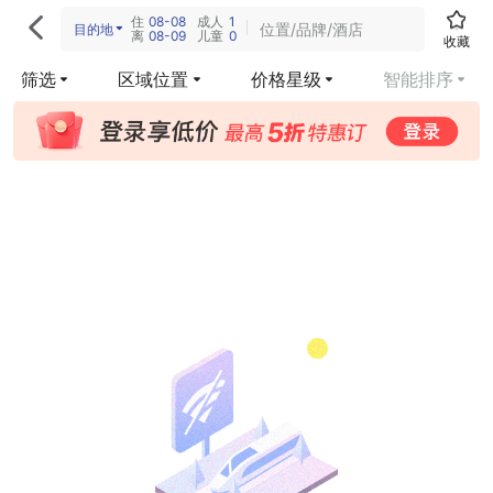
住
08-08
成人
1

位置/品牌/酒店
目的地
离
08-09
儿童
0
收藏
筛选
区域位置
价格星级
智能排序