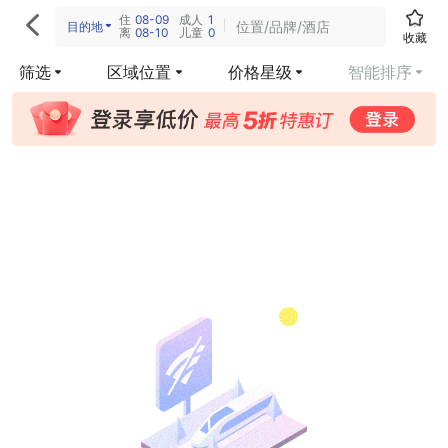
住
08-09
成人
1

位置/品牌/酒店
目的地
离
08-10
儿童
0
收藏
筛选
区域位置
价格星级
智能排序